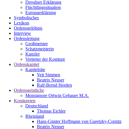
Dresdner Erklärung
Flüchtlingssituation
Europaerklärung
Symbolisches
Lexikon
Ordensgelöbnis
Interview
Ordensleitung
Großmeister
Schatzmeisterin
Kanzler
Vertreter der Komture
Ordenskapitel
Kapitelräte
Veit Simmen
Beatrix Neuser
Ralf-Bernd Herden
Ordensgeistliche
Monsignore Ortwin Gebauer M.A.
Komtureien
Deutschland
Thomas Eichler
Rheinland
Hans-Günter Hoffmann von Guretzky-Cornitz
Beatrix Neuser