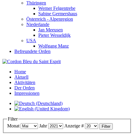
Thüringen
Werner Felgentrebe
Sabine Germershaus
Österreich - Alpenregion
Niederlande
Jan Meeusen
Pieter Wesseldijk
USA
Wolfgang Manz
Befreundete Orden
Home
Aktuell
Aktivitäten
Der Orden
Impressionen
Filter
Monat
Jahr
Anzeige #
Filter