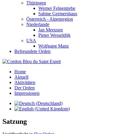
Thüringen
Werner Felgentrebe
Sabine Germershaus
Österreich - Alpenregion
Niederlande
Jan Meeusen
Pieter Wesseldijk
USA
Wolfgang Manz
Befreundete Orden
Home
Aktuell
Aktivitäten
Der Orden
Impressionen
Satzung