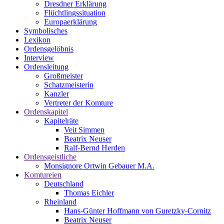
Dresdner Erklärung
Flüchtlingssituation
Europaerklärung
Symbolisches
Lexikon
Ordensgelöbnis
Interview
Ordensleitung
Großmeister
Schatzmeisterin
Kanzler
Vertreter der Komture
Ordenskapitel
Kapitelräte
Veit Simmen
Beatrix Neuser
Ralf-Bernd Herden
Ordensgeistliche
Monsignore Ortwin Gebauer M.A.
Komtureien
Deutschland
Thomas Eichler
Rheinland
Hans-Günter Hoffmann von Guretzky-Cornitz
Beatrix Neuser