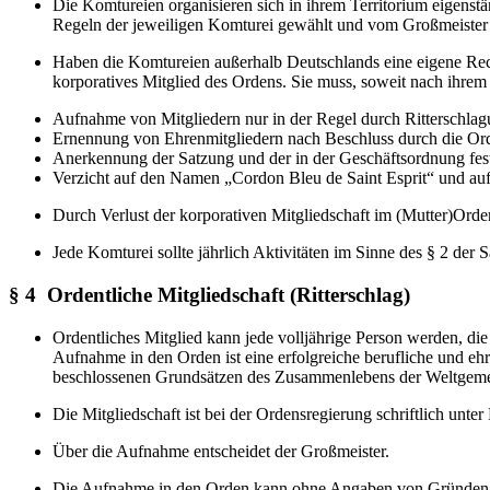
Die Komtureien organisieren sich in ihrem Territorium eigen
Regeln der jeweiligen Komturei gewählt und vom Großmeister 
Haben die Komtureien außerhalb Deutschlands eine eigene Rech
korporatives Mitglied des Ordens. Sie muss, soweit nach ihrem
Aufnahme von Mitgliedern nur in der Regel durch Ritterschl
Ernennung von Ehrenmitgliedern nach Beschluss durch die Or
Anerkennung der Satzung und der in der Geschäftsordnung fest
Verzicht auf den Namen „Cordon Bleu de Saint Esprit“ und auf 
Durch Verlust der korporativen Mitgliedschaft im (Mutter)Orde
Jede Komturei sollte jährlich Aktivitäten im Sinne des § 2 de
§ 4 Ordentliche Mitgliedschaft (Ritterschlag)
Ordentliches Mitglied kann jede volljährige Person werden, die 
Aufnahme in den Orden ist eine erfolgreiche berufliche und ehr
beschlossenen Grundsätzen des Zusammenlebens der Weltgemein
Die Mitgliedschaft ist bei der Ordensregierung schriftlich un
Über die Aufnahme entscheidet der Großmeister.
Die Aufnahme in den Orden kann ohne Angaben von Gründen 