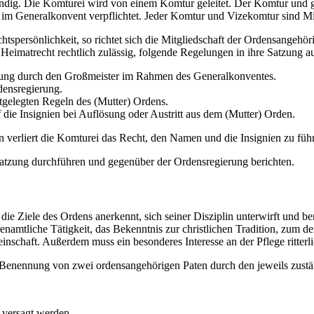
ständig. Die Komturei wird von einem Komtur geleitet. Der Komtur un
im Generalkonvent verpflichtet. Jeder Komtur und Vizekomtur sind Mi
tspersönlichkeit, so richtet sich die Mitgliedschaft der Ordensangehö
 Heimatrecht rechtlich zulässig, folgende Regelungen in ihre Satzung 
agung durch den Großmeister im Rahmen des Generalkonventes.
densregierung.
gelegten Regeln des (Mutter) Ordens.
die Insignien bei Auflösung oder Austritt aus dem (Mutter) Orden.
n verliert die Komturei das Recht, den Namen und die Insignien zu füh
r Satzung durchführen und gegenüber der Ordensregierung berichten.
die Ziele des Ordens anerkennt, sich seiner Disziplin unterwirft und ber
enamtliche Tätigkeit, das Bekenntnis zur christlichen Tradition, zum 
schaft. Außerdem muss ein besonderes Interesse an der Pflege ritter
ter Benennung von zwei ordensangehörigen Paten durch den jeweils zus
versagt werden.