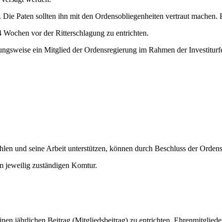
t. Die Paten sollten ihn mit den Ordensobliegenheiten vertraut machen. 
4 Wochen vor der Ritterschlagung zu entrichten.
etungsweise ein Mitglied der Ordensregierung im Rahmen der Investitu
hlen und seine Arbeit unterstützen, können durch Beschluss der Orden
m jeweilig zuständigen Komtur.
 jährlichen Beitrag (Mitgliedsbeitrag) zu entrichten. Ehrenmitglieder