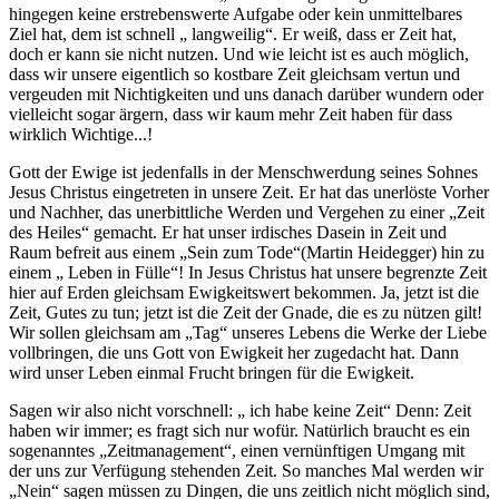
hingegen keine erstrebenswerte Aufgabe oder kein unmittelbares
Ziel hat, dem ist schnell „ langweilig“. Er weiß, dass er Zeit hat,
doch er kann sie nicht nutzen. Und wie leicht ist es auch möglich,
dass wir unsere eigentlich so kostbare Zeit gleichsam vertun und
vergeuden mit Nichtigkeiten und uns danach darüber wundern oder
vielleicht sogar ärgern, dass wir kaum mehr Zeit haben für dass
wirklich Wichtige...!
Gott der Ewige ist jedenfalls in der Menschwerdung seines Sohnes
Jesus Christus eingetreten in unsere Zeit. Er hat das unerlöste Vorher
und Nachher, das unerbittliche Werden und Vergehen zu einer „Zeit
des Heiles“ gemacht. Er hat unser irdisches Dasein in Zeit und
Raum befreit aus einem „Sein zum Tode“(Martin Heidegger) hin zu
einem „ Leben in Fülle“! In Jesus Christus hat unsere begrenzte Zeit
hier auf Erden gleichsam Ewigkeitswert bekommen. Ja, jetzt ist die
Zeit, Gutes zu tun; jetzt ist die Zeit der Gnade, die es zu nützen gilt!
Wir sollen gleichsam am „Tag“ unseres Lebens die Werke der Liebe
vollbringen, die uns Gott von Ewigkeit her zugedacht hat. Dann
wird unser Leben einmal Frucht bringen für die Ewigkeit.
Sagen wir also nicht vorschnell: „ ich habe keine Zeit“ Denn: Zeit
haben wir immer; es fragt sich nur wofür. Natürlich braucht es ein
sogenanntes „Zeitmanagement“, einen vernünftigen Umgang mit
der uns zur Verfügung stehenden Zeit. So manches Mal werden wir
„Nein“ sagen müssen zu Dingen, die uns zeitlich nicht möglich sind,