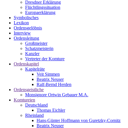
Dresdner Erklärung
Flüchtlingssituation
Europaerklärung
Symbolisches
Lexikon
Ordensgelöbnis
Interview
Ordensleitung
Großmeister
Schatzmeisterin
Kanzler
Vertreter der Komture
Ordenskapitel
Kapitelräte
Veit Simmen
Beatrix Neuser
Ralf-Bernd Herden
Ordensgeistliche
Monsignore Ortwin Gebauer M.A.
Komtureien
Deutschland
Thomas Eichler
Rheinland
Hans-Günter Hoffmann von Guretzky-Cornitz
Beatrix Neuser