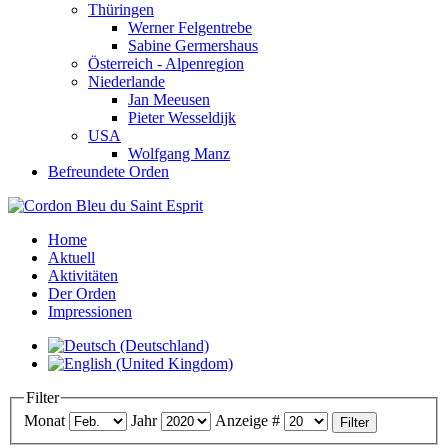
Thüringen
Werner Felgentrebe
Sabine Germershaus
Österreich - Alpenregion
Niederlande
Jan Meeusen
Pieter Wesseldijk
USA
Wolfgang Manz
Befreundete Orden
Home
Aktuell
Aktivitäten
Der Orden
Impressionen
Filter
Monat
Jahr
Anzeige #
Filter