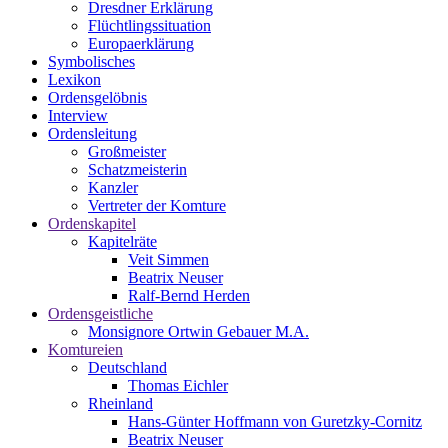
Dresdner Erklärung
Flüchtlingssituation
Europaerklärung
Symbolisches
Lexikon
Ordensgelöbnis
Interview
Ordensleitung
Großmeister
Schatzmeisterin
Kanzler
Vertreter der Komture
Ordenskapitel
Kapitelräte
Veit Simmen
Beatrix Neuser
Ralf-Bernd Herden
Ordensgeistliche
Monsignore Ortwin Gebauer M.A.
Komtureien
Deutschland
Thomas Eichler
Rheinland
Hans-Günter Hoffmann von Guretzky-Cornitz
Beatrix Neuser