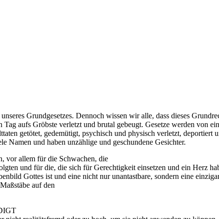
 unseres Grundgesetzes. Dennoch wissen wir alle, dass dieses Grundrec
Tag aufs Gröbste verletzt und brutal gebeugt. Gesetze werden von e
ten getötet, gedemütigt, psychisch und physisch verletzt, deportiert 
iele Namen und haben unzählige und geschundene Gesichter.
n, vor allem für die Schwachen, die
lgten und für die, die sich für Gerechtigkeit einsetzen und ein Herz 
enbild Gottes ist und eine nicht nur unantastbare, sondern eine einziga
n Maßstäbe auf den
DIGT