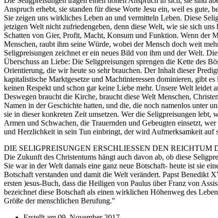
Die Seligpreisungen tragen einen hohen Anspruch in sich, sie sind ab
Anspruch erhebt, sie standen für diese Worte Jesu ein, weil es gute,
Sie zeigen uns wirkliches Leben an und vermitteln Leben. Diese Seli
jetzigen Welt nicht zufriedengeben, denn diese Welt, wie sie sich uns
Schatten von Gier, Profit, Macht, Konsum und Funktion. Wenn der Mens
Menschen, raubt ihm seine Würde, wobei der Mensch doch weit mehr wer
Seligpreisungen zeichnet er ein neues Bild von ihm und der Welt. Di
Überschuss an Liebe: Die Seligpreisungen sprengen die Kette des Bös
Orientierung, die wir heute so sehr brauchen. Der Inhalt dieser Predi
kapitalistische Marktgesetze und Machtinteressen dominieren, gibt e
keinen Respekt und schon gar keine Liebe mehr. Unsere Welt leidet a
Deswegen braucht die Kirche, braucht diese Welt Menschen, Christen, 
Namen in der Geschichte hatten, und die, die noch namenlos unter uns
sie in dieser konkreten Zeit umsetzen. Wer die Seligpreisungen lebt, 
Armen und Schwachen, die Trauernden und Gebeugten einsetzt, wer sic
und Herzlichkeit in sein Tun einbringt, der wird Aufmerksamkeit auf
DIE SELIGPREISUNGEN ERSCHLIESSEN DEN REICHTUM 
Die Zukunft des Christentums hängt auch davon ab, ob diese Seligpre
Sie war in der Welt damals eine ganz neue Botschaft- heute ist sie e
Botschaft verstanden und damit die Welt verändert. Papst Benedikt X
ersten )esus-Buch, dass die Heiligen von Paulus über Franz von Assis
bezeichnet diese Botschaft als einen wirklichen Höhenweg des Lebens 
Größe der menschlichen Berufung."
Erstellt am
09. November 2017
.