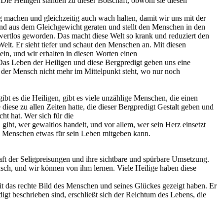
 Die Heiligen standen zu dieser Botschaft, obwohl sie diesen
 machen und gleichzeitig auch wach halten, damit wir uns mit der
ng und aus dem Gleichgewicht geraten und stellt den Menschen in den
 wertlos geworden. Das macht diese Welt so krank und reduziert den
elt. Er sieht tiefer und schaut den Menschen an. Mit diesen
in, und wir erhalten in diesen Worten einen
 Das Leben der Heiligen und diese Bergpredigt geben uns eine
wo der Mensch nicht mehr im Mittelpunkt steht, wo nur noch
bt es die Heiligen, gibt es viele unzählige Menschen, die einen
iese zu allen Zeiten hatte, die dieser Bergpredigt Gestalt geben und
ht hat. Wer sich für die
bt, wer gewaltlos handelt, und vor allem, wer sein Herz einsetzt
dem Menschen etwas für sein Leben mitgeben kann.
ft der Seligpreisungen und ihre sichtbare und spürbare Umsetzung.
nsch, und wir können von ihm lernen. Viele Heilige haben diese
mit das rechte Bild des Menschen und seines Glückes gezeigt haben. Er
gt beschrieben sind, erschließt sich der Reichtum des Lebens, die