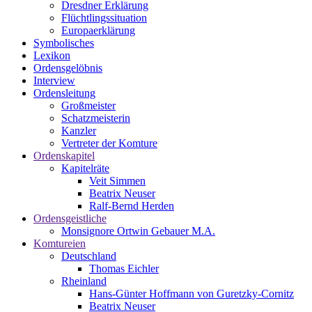
Dresdner Erklärung
Flüchtlingssituation
Europaerklärung
Symbolisches
Lexikon
Ordensgelöbnis
Interview
Ordensleitung
Großmeister
Schatzmeisterin
Kanzler
Vertreter der Komture
Ordenskapitel
Kapitelräte
Veit Simmen
Beatrix Neuser
Ralf-Bernd Herden
Ordensgeistliche
Monsignore Ortwin Gebauer M.A.
Komtureien
Deutschland
Thomas Eichler
Rheinland
Hans-Günter Hoffmann von Guretzky-Cornitz
Beatrix Neuser