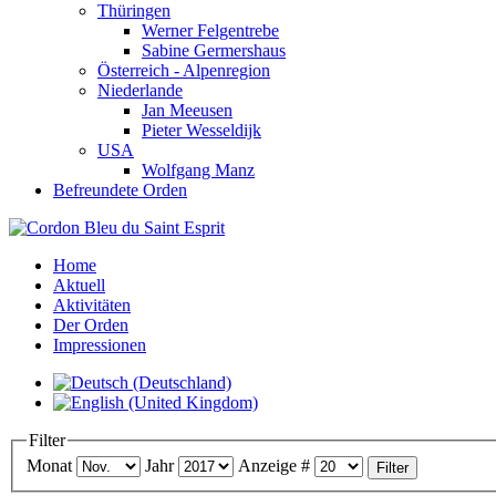
Thüringen
Werner Felgentrebe
Sabine Germershaus
Österreich - Alpenregion
Niederlande
Jan Meeusen
Pieter Wesseldijk
USA
Wolfgang Manz
Befreundete Orden
Home
Aktuell
Aktivitäten
Der Orden
Impressionen
Filter
Monat
Jahr
Anzeige #
Filter