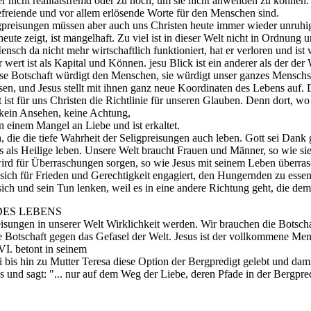
er nicht realitätsfremd oder zu hoch, um sie nicht anwenden zu können.
 befreiende und vor allem erlösende Worte für den Menschen sind.
gpreisungen müssen aber auch uns Christen heute immer wieder unruhig
 heute zeigt, ist mangelhaft. Zu viel ist in dieser Welt nicht in Ordnu
ch da nicht mehr wirtschaftlich funktioniert, hat er verloren und ist
t ist als Kapital und Können. jesu Blick ist ein anderer als der der W
ese Botschaft würdigt den Menschen, sie würdigt unser ganzes Menschse
en, und Jesus stellt mit ihnen ganz neue Koordinaten des Lebens auf.
gt ist für uns Christen die Richtlinie für unseren Glauben. Denn dort, 
s kein Ansehen, keine Achtung,
n einem Mangel an Liebe und ist erkaltet.
die die tiefe Wahrheit der Seligpreisungen auch leben. Gott sei Dank gi
 als Heilige leben. Unsere Welt braucht Frauen und Männer, so wie sie d
wird für Überraschungen sorgen, so wie Jesus mit seinem Leben überrasc
h für Frieden und Gerechtigkeit engagiert, den Hungernden zu essen gi
 sich und sein Tun lenken, weil es in eine andere Richtung geht, die 
DES LEBENS
isungen in unserer Welt Wirklichkeit werden. Wir brauchen die Botscha
ine Botschaft gegen das Gefasel der Welt. Jesus ist der vollkommene Me
VI. betont in seinem
i bis hin zu Mutter Teresa diese Option der Bergpredigt gelebt und da
und sagt: "... nur auf dem Weg der Liebe, deren Pfade in der Bergpredi